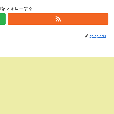
-eduをフォローする
sp-sp-edu