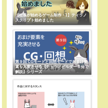
【社長が始めるゲーム制作・1】ティラノ
スクリプト始めました
第９回 CGモードと回想モードでおまけ要
素を充実させる【ティラノビルダー５分で
解説】シリーズ