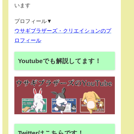
います
プロフィール▼
ウサギブラザーズ・クリエイションのプ
ロフィール
Youtubeでも解説してます！
Twitterはこちらです！