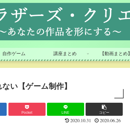
自作ゲーム
講座まとめ
【動画まとめ
れない【ゲーム制作】
Pocket
LINE
コピー
2020.10.31
2020.06.26