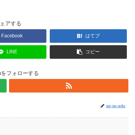
ェアする
Facebook
はてブ
LINE
コピー
-eduをフォローする
sp-sp-edu