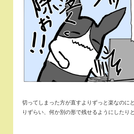
切ってしまった方が直すよりずっと楽なのに
りずらい、何か別の形で残せるようにしたり