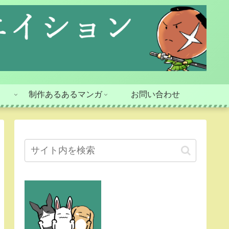
】
制作あるあるマンガ
お問い合わせ