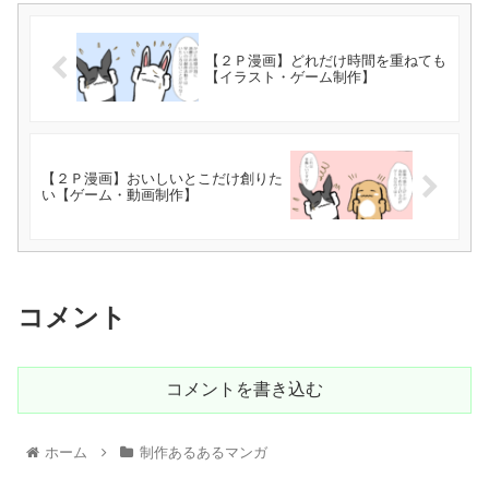
【２Ｐ漫画】どれだけ時間を重ねても
【イラスト・ゲーム制作】
【２Ｐ漫画】おいしいとこだけ創りた
い【ゲーム・動画制作】
コメント
コメントを書き込む
ホーム
制作あるあるマンガ