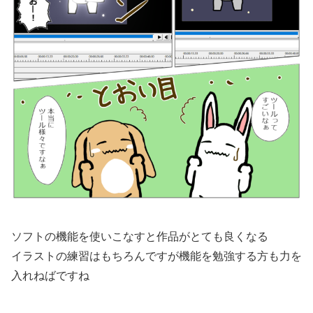
ソフトの機能を使いこなすと作品がとても良くなる
イラストの練習はもちろんですが機能を勉強する方も力を
入れねばですね