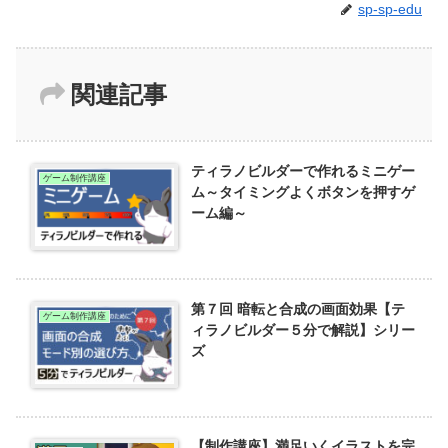
sp-sp-edu
関連記事
ティラノビルダーで作れるミニゲー
ゲーム制作講座
ム～タイミングよくボタンを押すゲ
ーム編～
第７回 暗転と合成の画面効果【テ
ゲーム制作講座
ィラノビルダー５分で解説】シリー
ズ
【制作講座】満足いくイラストを完