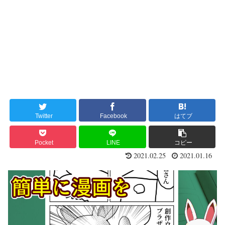
Twitter
Facebook
はてブ
Pocket
LINE
コピー
2021.02.25
2021.01.16